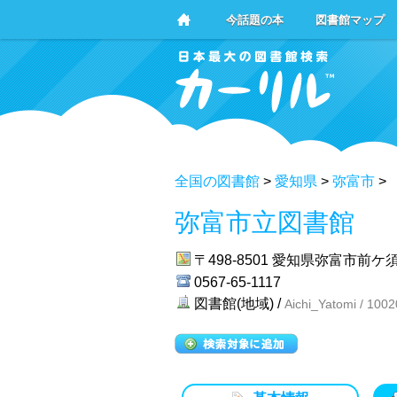
今話題の本
図書館マップ
全国の図書館
>
愛知県
>
弥富市
>
弥富市立図書館
〒498-8501
愛知県弥富市前ケ須
0567-65-1117
図書館(地域) /
Aichi_Yatomi / 100