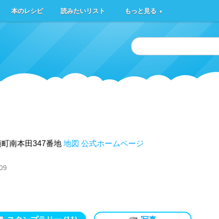
本のレシピ
読みたいリスト
もっと見る
▼
町南本田347番地
地図
公式ホームページ
209