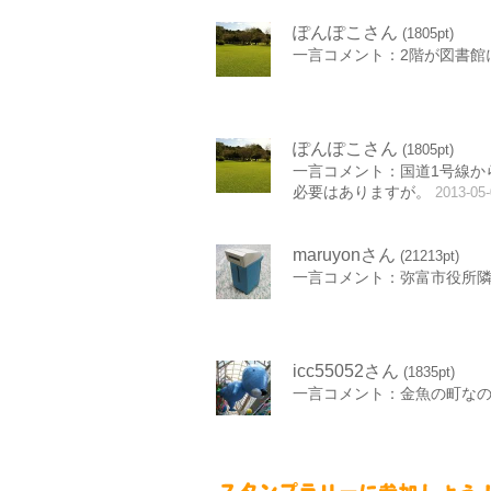
ぽんぽこさん
(1805pt)
一言コメント：2階が図書館
ぽんぽこさん
(1805pt)
一言コメント：国道1号線か
必要はありますが。
2013-05
maruyonさん
(21213pt)
一言コメント：弥富市役所
icc55052さん
(1835pt)
一言コメント：金魚の町な