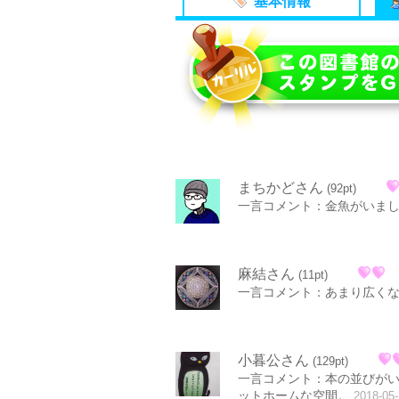
基本情報
まちかどさん
(92pt)
一言コメント：金魚がいま
麻結さん
(11pt)
一言コメント：あまり広く
小暮公さん
(129pt)
一言コメント：本の並びが
ットホームな空間。
2018-05