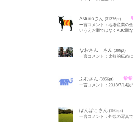
Asturioさん
(31376pt)
一言コメント：地場産業の
いうえお順ではなくABC順
なおさん さん
(399pt)
一言コメント：比較的広め
ふむさん
(3856pt)
一言コメント：2013/7/14訪問 http
ぽんぽこさん
(1805pt)
一言コメント：外観の写真で