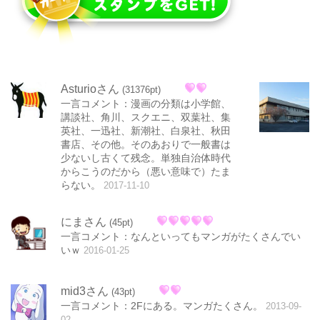
Asturioさん
(31376pt)
一言コメント：漫画の分類は小学館、
講談社、角川、スクエニ、双葉社、集
英社、一迅社、新潮社、白泉社、秋田
書店、その他。そのあおりで一般書は
少ないし古くて残念。単独自治体時代
からこうのだから（悪い意味で）たま
らない。
2017-11-10
にまさん
(45pt)
一言コメント：なんといってもマンガがたくさんでい
いｗ
2016-01-25
mid3さん
(43pt)
一言コメント：2Fにある。マンガたくさん。
2013-09-
02