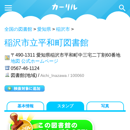
全国の図書館
>
愛知県
>
稲沢市
>
稲沢市立平和町図書館
〒490-1311
愛知県稲沢市平和町中三宅二丁割60番地
地図
公式ホームページ
0567-46-1124
図書館(地域) /
Aichi_Inazawa / 100060
基本情報
スタンプ
写真