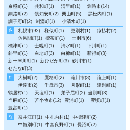
京極町(1)
共和町(1)
清里町(1)
釧路市(14)
釧路町(2)
倶知安町(2)
栗山町(5)
黒松内町(1)
訓子府町(2)
剣淵町(1)
小清水町(1)
さ
札幌市(92)
様似町(1)
更別村(1)
猿払村(2)
佐呂間町(1)
標茶町(1)
士別市(6)
標津町(1)
士幌町(1)
清水町(1)
下川町(1)
斜里町(1)
白老町(3)
白糠町(1)
新得町(3)
新十津川町(1)
新ひだか町(3)
砂川市(1)
せたな町(3)
た
大樹町(2)
鷹栖町(2)
滝川市(3)
滝上町(1)
伊達市(2)
千歳市(3)
月形町(1)
津別町(1)
鶴居村(1)
天塩町(1)
弟子屈町(2)
当別町(3)
当麻町(1)
苫小牧市(12)
豊浦町(1)
豊頃町(1)
豊富町(1)
な
奈井江町(1)
中札内村(1)
中標津町(2)
中頓別町(1)
中富良野町(1)
長沼町(2)