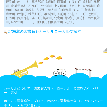
愛別町,
赤井川村,
厚沢部町,
浦臼町,
雨竜町,
えりも町,
遠別町,
奥尻
町,
音威子府村,
乙部町,
上砂川町,
上ノ国町,
神恵内村,
喜茂別町,
鹿
追町,
鹿部町,
島牧村,
占冠村,
積丹町,
初山別村,
知内町,
新篠津村,
寿都町,
壮瞥町,
秩父別町,
洞爺湖町,
苫前町,
泊村,
中川町,
七飯町,
仁木町,
西興部村,
浜中町,
美深町,
北竜町,
増毛町,
真狩村,
南富良野
町,
妹背牛町,
由仁町,
陸別町,
利尻富士町,
礼文町
北海道
の図書館をカーリルローカルで探す
カーリルについて
-
図書館の方へ
-
ローカル
-
図書館 API
-
バナ
ー・素材
ホーム
-
運営会社
-
ブログ
-
Twitter
-
図書館の自由
-
プライバシー
ポリシー
-
お問い合わせ