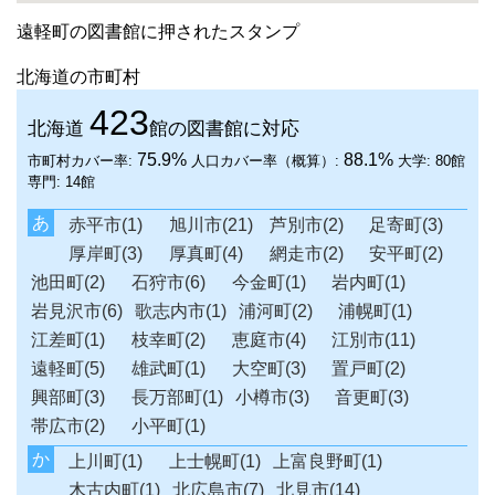
遠軽町の図書館に押されたスタンプ
北海道の市町村
423
北海道
館の図書館に対応
75.9%
88.1%
市町村カバー率:
人口カバー率（概算）:
大学:
80館
専門:
14館
あ
赤平市(1)
旭川市(21)
芦別市(2)
足寄町(3)
厚岸町(3)
厚真町(4)
網走市(2)
安平町(2)
池田町(2)
石狩市(6)
今金町(1)
岩内町(1)
岩見沢市(6)
歌志内市(1)
浦河町(2)
浦幌町(1)
江差町(1)
枝幸町(2)
恵庭市(4)
江別市(11)
遠軽町(5)
雄武町(1)
大空町(3)
置戸町(2)
興部町(3)
長万部町(1)
小樽市(3)
音更町(3)
帯広市(2)
小平町(1)
か
上川町(1)
上士幌町(1)
上富良野町(1)
木古内町(1)
北広島市(7)
北見市(14)