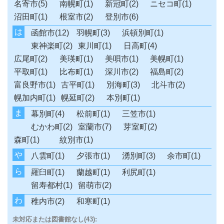
名寄市(5)
南幌町(1)
新冠町(2)
ニセコ町(1)
沼田町(1)
根室市(2)
登別市(6)
は
函館市(12)
羽幌町(3)
浜頓別町(1)
東神楽町(2)
東川町(1)
日高町(4)
広尾町(2)
美瑛町(1)
美唄市(1)
美幌町(1)
平取町(1)
比布町(1)
深川市(2)
福島町(2)
富良野市(1)
古平町(1)
別海町(3)
北斗市(2)
幌加内町(1)
幌延町(2)
本別町(1)
ま
幕別町(4)
松前町(1)
三笠市(1)
むかわ町(2)
室蘭市(7)
芽室町(2)
森町(1)
紋別市(1)
や
八雲町(1)
夕張市(1)
湧別町(3)
余市町(1)
ら
羅臼町(1)
蘭越町(1)
利尻町(1)
留寿都村(1)
留萌市(2)
わ
稚内市(2)
和寒町(1)
未対応または図書館なし(43):