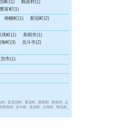
別町(1)
鶴居村(1)
豊富町(1)
南幌町(1)
新冠町(2)
美瑛町(1)
美唄市(1)
海町(3)
北斗市(2)
別市(1)
村,
喜茂別町,
鹿追町,
鹿部町,
島牧村,
占
西興部村,
浜中町,
美深町,
北竜町,
増毛町,