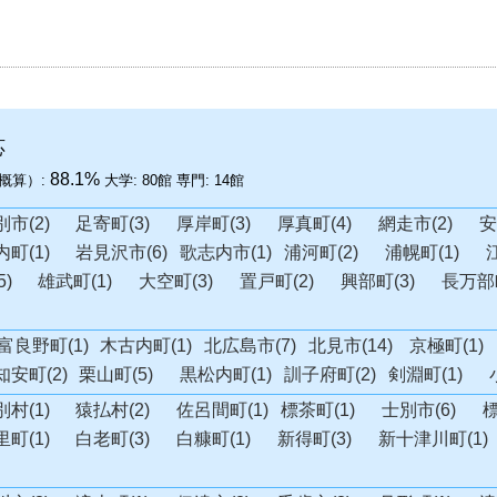
応
88.1%
概算）:
大学:
80館
専門:
14館
市(2)
足寄町(3)
厚岸町(3)
厚真町(4)
網走市(2)
安
町(1)
岩見沢市(6)
歌志内市(1)
浦河町(2)
浦幌町(1)
)
雄武町(1)
大空町(3)
置戸町(2)
興部町(3)
長万部町
富良野町(1)
木古内町(1)
北広島市(7)
北見市(14)
京極町(1)
知安町(2)
栗山町(5)
黒松内町(1)
訓子府町(2)
剣淵町(1)
村(1)
猿払村(2)
佐呂間町(1)
標茶町(1)
士別市(6)
標
町(1)
白老町(3)
白糠町(1)
新得町(3)
新十津川町(1)