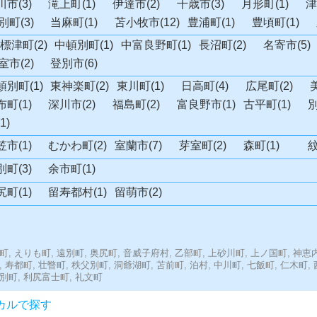
市(3)
滝上町(1)
伊達市(2)
千歳市(3)
月形町(1)
津
別町(3)
当麻町(1)
苫小牧市(12)
豊浦町(1)
豊頃町(1)
標津町(2)
中頓別町(1)
中富良野町(1)
長沼町(2)
名寄市(5)
室市(2)
登別市(6)
頓別町(1)
東神楽町(2)
東川町(1)
日高町(4)
広尾町(2)
町(1)
深川市(2)
福島町(2)
富良野市(1)
古平町(1)
別
1)
市(1)
むかわ町(2)
室蘭市(7)
芽室町(2)
森町(1)
紋
町(3)
余市町(1)
町(1)
留寿都村(1)
留萌市(2)
町,
えりも町,
遠別町,
奥尻町,
音威子府村,
乙部町,
上砂川町,
上ノ国町,
神恵内
,
寿都町,
壮瞥町,
秩父別町,
洞爺湖町,
苫前町,
泊村,
中川町,
七飯町,
仁木町,
別町,
利尻富士町,
礼文町
カルで探す