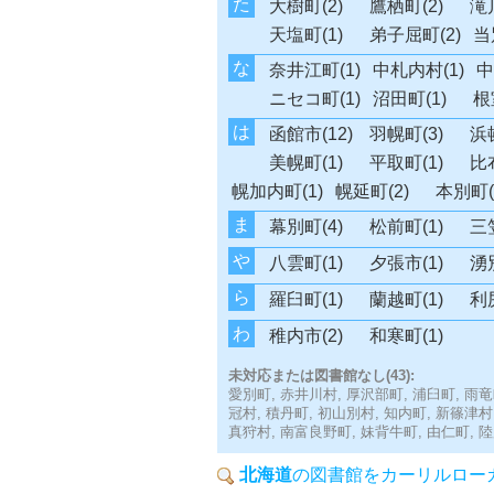
た
大樹町(2)
鷹栖町(2)
滝川
天塩町(1)
弟子屈町(2)
当
な
奈井江町(1)
中札内村(1)
中
ニセコ町(1)
沼田町(1)
根
は
函館市(12)
羽幌町(3)
浜
美幌町(1)
平取町(1)
比布
幌加内町(1)
幌延町(2)
本別町(
ま
幕別町(4)
松前町(1)
三笠
や
八雲町(1)
夕張市(1)
湧別
ら
羅臼町(1)
蘭越町(1)
利尻
わ
稚内市(2)
和寒町(1)
未対応または図書館なし(43):
愛別町,
赤井川村,
厚沢部町,
浦臼町,
雨竜
冠村,
積丹町,
初山別村,
知内町,
新篠津村
真狩村,
南富良野町,
妹背牛町,
由仁町,
陸
北海道
の図書館をカーリルロー