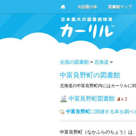
今話題の本
図書館マップ
全国の図書館
>
北海道
>
中富良野町の図書館
北海道の中富良野町内にはカーリルに対
中富良野町図書館
x 2
中富良野町
に関連する本を調べ
中富良野町（なかふらのちょう）は