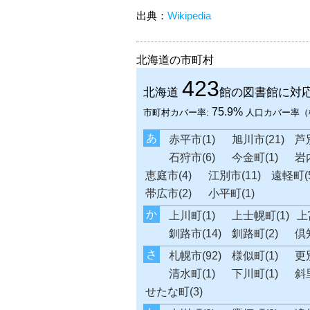
出典：
Wikipedia
北海道の市町村
423
北海道
館の図書館に対
75.9%
市町村カバー率:
人口カバー率（
あ
赤平市(1)
旭川市(21)
芦別
石狩市(6)
今金町(1)
岩内
恵庭市(4)
江別市(11)
遠軽町(5
帯広市(2)
小平町(1)
か
上川町(1)
上士幌町(1)
上
釧路市(14)
釧路町(2)
倶
さ
札幌市(92)
様似町(1)
更別
清水町(1)
下川町(1)
斜里
せたな町(3)