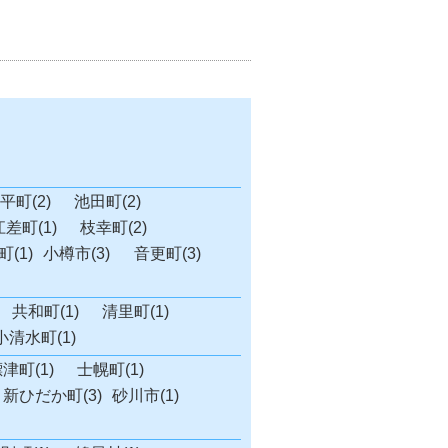
平町(2)
池田町(2)
江差町(1)
枝幸町(2)
(1)
小樽市(3)
音更町(3)
共和町(1)
清里町(1)
小清水町(1)
津町(1)
士幌町(1)
新ひだか町(3)
砂川市(1)