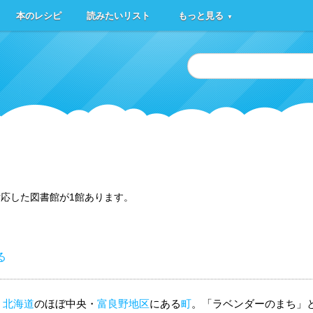
本のレシピ
読みたいリスト
もっと見る
▼
応した図書館が1館あります。
る
、
北海道
のほぼ中央・
富良野地区
にある
町
。「ラベンダーのまち」