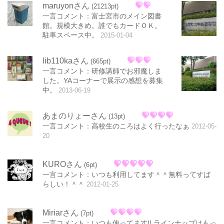
maruyonさん
(21213pt)
一言コメント：富士宮市のメイン図書
館。規模大きめ。誰でもカードＯＫ。
駐車スペース中。
2015-01-04
lib110kaさん
(665pt)
一言コメント：研修講師でお邪魔しま
した。YAコーナーで展示の感想を募集
中。
2013-06-19
あまのりょーさん
(13pt)
一言コメント：高校生のころはよく行ったなぁ
2012-05-
20
KUROさん
(6pt)
一言コメント：いつも利用してます＾＾無料ってすば
らしい！＾＾
2012-01-25
Miriarさん
(7pt)
一言コメント：いつも使ってます!! ラインナップはもっ