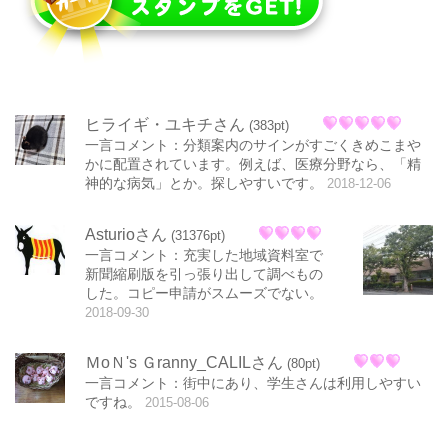
ヒライギ・ユキチさん
(383pt)
一言コメント：分類案内のサインがすごくきめこまや
かに配置されています。例えば、医療分野なら、「精
神的な病気」とか。探しやすいです。
2018-12-06
Asturioさん
(31376pt)
一言コメント：充実した地域資料室で
新聞縮刷版を引っ張り出して調べもの
した。コピー申請がスムーズでない。
2018-09-30
ＭoＮ's Ｇranny_CALILさん
(80pt)
一言コメント：街中にあり、学生さんは利用しやすい
ですね。
2015-08-06