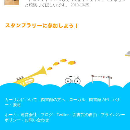
と頑張ってほしいです。
2010-10-25
カーリルについて
-
図書館の方へ
-
ローカル
-
図書館 API
-
バナ
ー・素材
ホーム
-
運営会社
-
ブログ
-
Twitter
-
図書館の自由
-
プライバシー
ポリシー
-
お問い合わせ