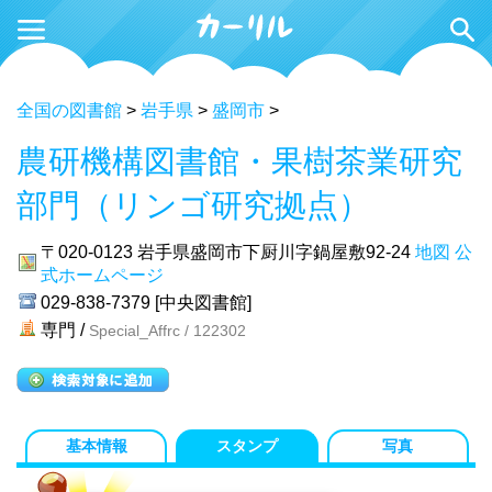
全国の図書館
>
岩手県
>
盛岡市
>
農研機構図書館・果樹茶業研究
部門（リンゴ研究拠点）
〒020-0123
岩手県盛岡市下厨川字鍋屋敷92-24
地図
公
式ホームページ
029-838-7379 [中央図書館]
専門 /
Special_Affrc / 122302
基本情報
スタンプ
写真