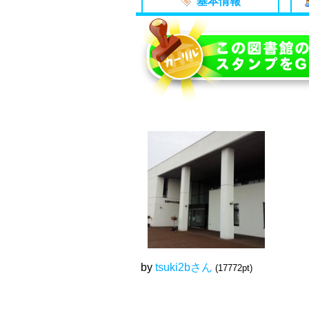
基本情報
by
tsuki2bさん
(17772pt)