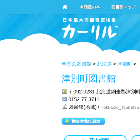
今話題の本
図書館マップ
全国の図書館
>
北海道
>
津別町
>
津別町図書館
〒092-0231
北海道網走郡津別町
0152-77-3711
図書館(地域) /
Hokkaido_Tsubetsu 