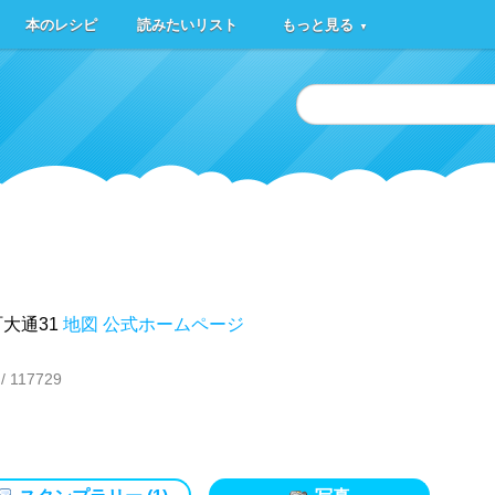
本のレシピ
読みたいリスト
もっと見る
▼
大通31
地図
公式ホームページ
/ 117729