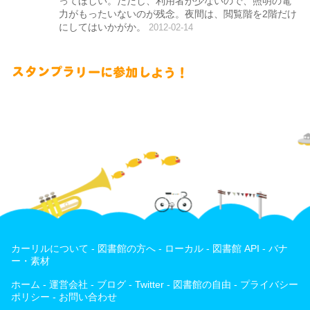
ってほしい。ただし、利用者が少ないので、照明の電
力がもったいないのが残念。夜間は、閲覧階を2階だけ
にしてはいかがか。
2012-02-14
カーリルについて
-
図書館の方へ
-
ローカル
-
図書館 API
-
バナ
ー・素材
ホーム
-
運営会社
-
ブログ
-
Twitter
-
図書館の自由
-
プライバシー
ポリシー
-
お問い合わせ