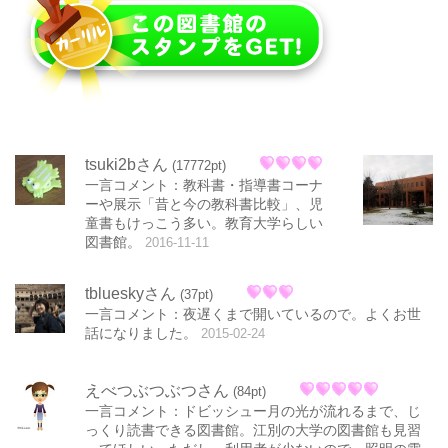
tsuki2bさん
(17772pt)
一言コメント：教科書・指導書コーナ
ーや展示「昔と今の教科書比較」、児
童書もけっこう多い。教育大学らしい
図書館。
2016-11-11
tblueskyさん
(37pt)
一言コメント：夜遅くまで開いているので。よくお世
話になりました。
2015-02-24
えべつぶつぶつさん
(84pt)
一言コメント：ドビッシュー月の光が流れるまで、じ
っくり読書できる図書館。江別の大学の図書館も見習