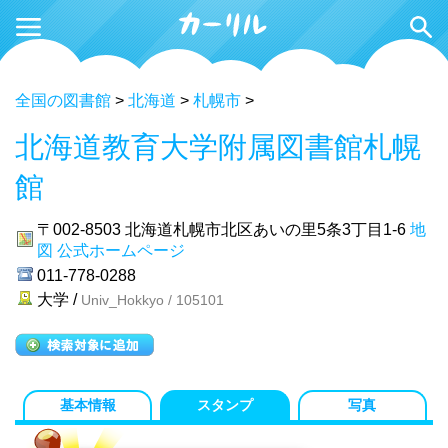
全国の図書館
>
北海道
>
札幌市
>
北海道教育大学附属図書館札幌
館
〒002-8503
北海道札幌市北区あいの里5条3丁目1-6
地
図
公式ホームページ
011-778-0288
大学 /
Univ_Hokkyo / 105101
基本情報
スタンプ
写真