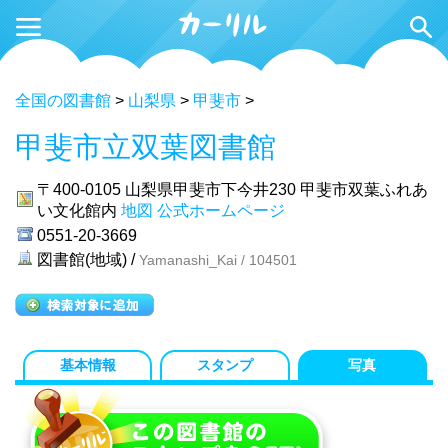
全国の図書館
>
山梨県
>
甲斐市
>
甲斐市立双葉図書館
〒400-0105
山梨県甲斐市下今井230 甲斐市双葉ふれあ
い文化館内
地図
公式ホームページ
0551-20-3669
図書館(地域) /
Yamanashi_Kai / 104501
基本情報
スタンプ
写真