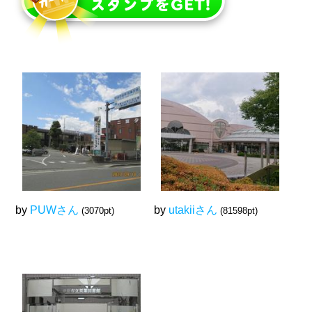
by
PUWさん
by
utakiiさん
(3070pt)
(81598pt)