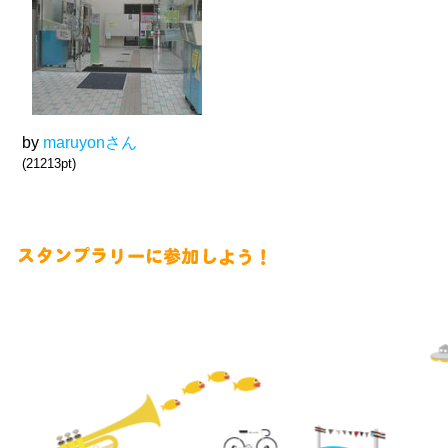
by
maruyonさん
(21213pt)