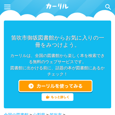
笛吹市御坂図書館からお気に入りの一
冊をみつけよう。
カーリルは、全国の図書館から楽しく本を検索でき
る無料のウェブサービスです。
図書館に出かける前に、話題の本が図書館にあるか
チェック！
全国の図書館
>
山梨県
>
笛吹市
>