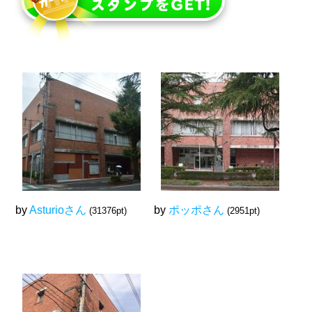
by
Asturioさん
by
ポッポさん
(31376pt)
(2951pt)