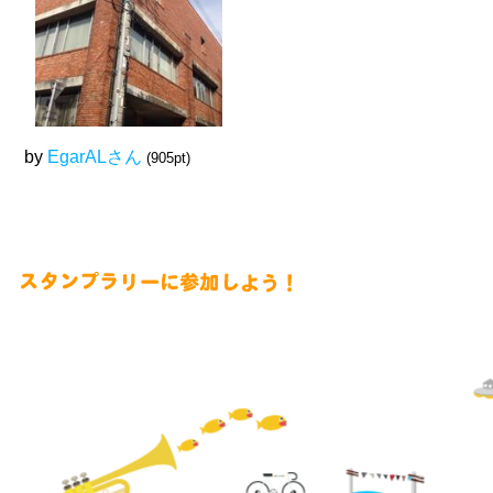
by
EgarALさん
(905pt)