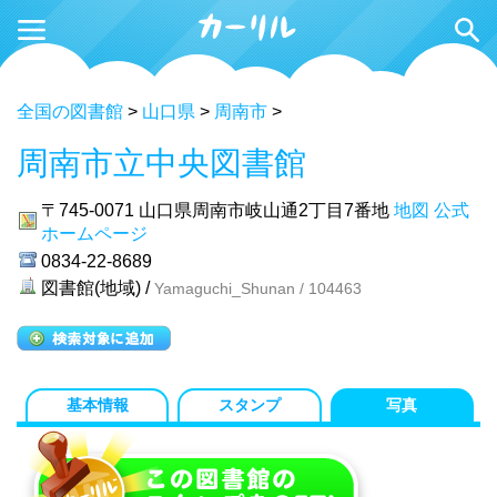
全国の図書館
>
山口県
>
周南市
>
周南市立中央図書館
〒745-0071
山口県周南市岐山通2丁目7番地
地図
公式
ホームページ
0834-22-8689
図書館(地域) /
Yamaguchi_Shunan / 104463
基本情報
スタンプ
写真