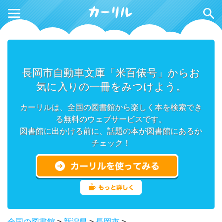
長岡市自動車文庫「米百俵号」からお
気に入りの一冊をみつけよう。
カーリルは、全国の図書館から楽しく本を検索でき
る無料のウェブサービスです。
図書館に出かける前に、話題の本が図書館にあるか
チェック！
全国の図書館
>
新潟県
>
長岡市
>