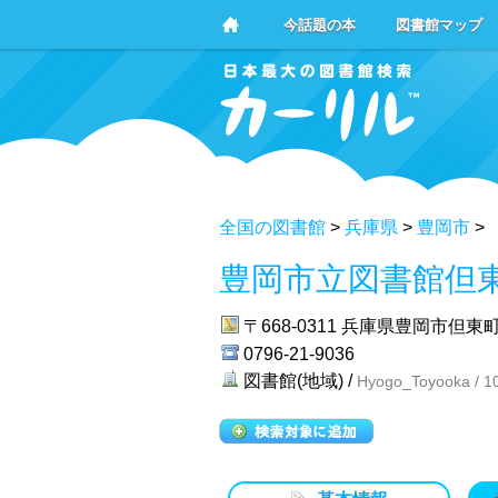
今話題の本
図書館マップ
全国の図書館
>
兵庫県
>
豊岡市
>
豊岡市立図書館但
〒668-0311
兵庫県豊岡市但東町
0796-21-9036
図書館(地域) /
Hyogo_Toyooka / 1