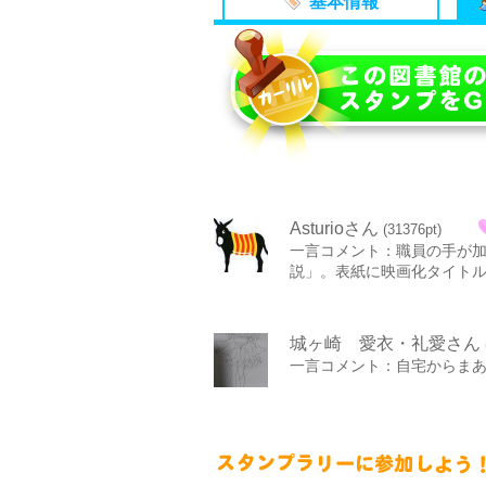
基本情報
Asturioさん
(31376pt)
一言コメント：職員の手が加
説」。表紙に映画化タイト
城ヶ崎 愛衣・礼愛さん
一言コメント：自宅からま