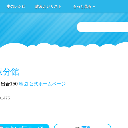
本のレシピ
読みたいリスト
もっと見る
▼
東分館
出合150
地図
公式ホームページ
01475