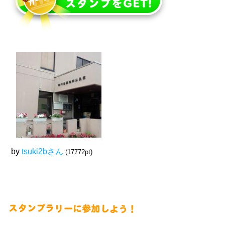
by
tsuki2bさん
(17772pt)