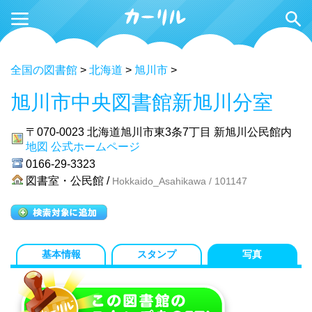
全国の図書館
>
北海道
>
旭川市
>
旭川市中央図書館新旭川分室
〒070-0023
北海道旭川市東3条7丁目 新旭川公民館内
地図
公式ホームページ
0166-29-3323
図書室・公民館 /
Hokkaido_Asahikawa / 101147
基本情報
スタンプ
写真