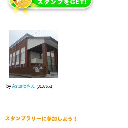
by
Asturioさん
(31376pt)