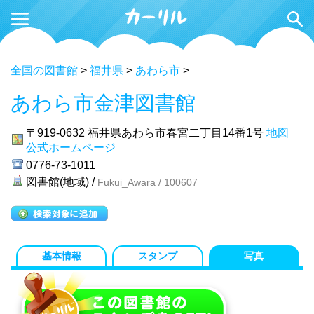
全国の図書館
>
福井県
>
あわら市
>
あわら市金津図書館
〒919-0632
福井県あわら市春宮二丁目14番1号
地図
公式ホームページ
0776-73-1011
図書館(地域) /
Fukui_Awara / 100607
基本情報
スタンプ
写真