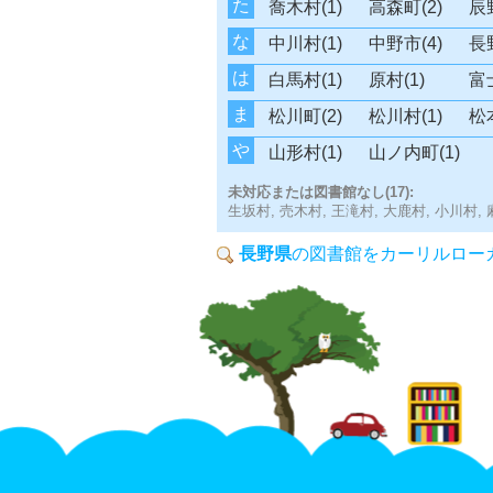
た
喬木村(1)
高森町(2)
辰野
な
中川村(1)
中野市(4)
長野
は
白馬村(1)
原村(1)
富
ま
松川町(2)
松川村(1)
松本
や
山形村(1)
山ノ内町(1)
未対応または図書館なし(17):
生坂村,
売木村,
王滝村,
大鹿村,
小川村,
長野県
の図書館をカーリルロー