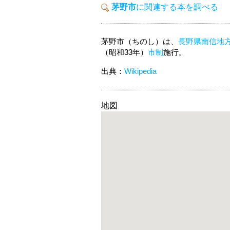
茅野市
に関連する本を調べる
茅野市（ちのし）は、
長野県
南信地
（昭和33年）
市制
施行。
出典：
Wikipedia
地図