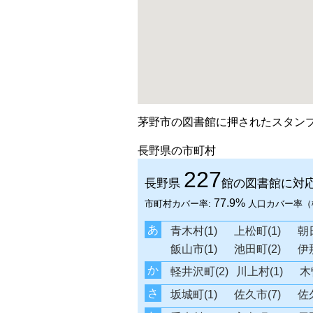
茅野市の図書館に押されたスタン
長野県の市町村
227
長野県
館の図書館に対
77.9%
市町村カバー率:
人口カバー率（
あ
青木村(1)
上松町(1)
朝日
飯山市(1)
池田町(2)
伊那
か
軽井沢町(2)
川上村(1)
木
さ
坂城町(1)
佐久市(7)
佐