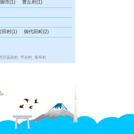
御市(1)
豊丘村(1)
宮田村(1)
御代田町(2)
野沢温泉村,
平谷村,
泰阜村