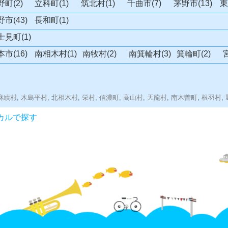
町(2)
立科町(1)
筑北村(1)
千曲市(7)
茅野市(13)
東
市(43)
長和町(1)
士見町(1)
市(16)
南相木村(1)
南牧村(2)
南箕輪村(3)
箕輪町(2)
麻績村,
木島平村,
北相木村,
栄村,
信濃町,
高山村,
天龍村,
南木曽町,
根羽村,
カルで探す