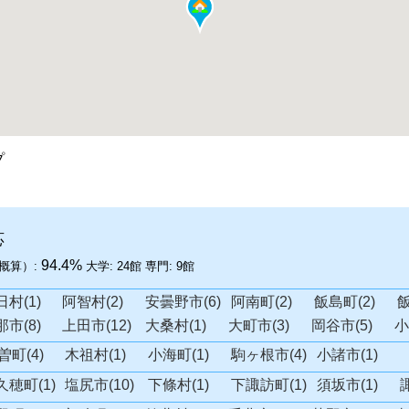
プ
応
94.4%
概算）:
大学:
24館
専門:
9館
村(1)
阿智村(2)
安曇野市(6)
阿南町(2)
飯島町(2)
飯
市(8)
上田市(12)
大桑村(1)
大町市(3)
岡谷市(5)
小
曽町(4)
木祖村(1)
小海町(1)
駒ヶ根市(4)
小諸市(1)
久穂町(1)
塩尻市(10)
下條村(1)
下諏訪町(1)
須坂市(1)