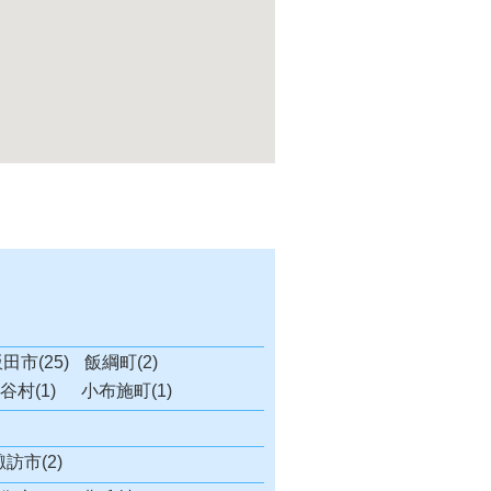
田市(25)
飯綱町(2)
谷村(1)
小布施町(1)
諏訪市(2)