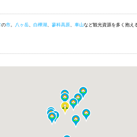
方
の
市
。
八ヶ岳
、
白樺湖
、
蓼科高原
、
車山
など観光資源を多く抱え