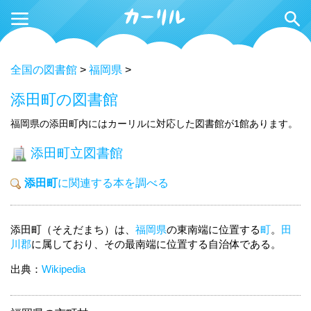
全国の図書館
>
福岡県
>
添田町の図書館
福岡県の添田町内にはカーリルに対応した図書館が1館あります。
添田町立図書館
添田町
に関連する本を調べる
添田町（そえだまち）は、
福岡県
の東南端に位置する
町
。
田
川郡
に属しており、その最南端に位置する自治体である。
出典：
Wikipedia