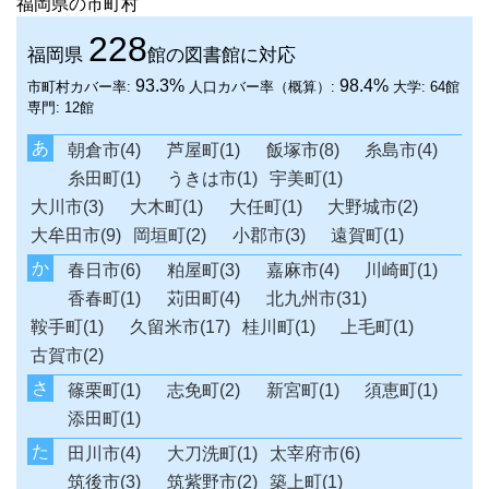
福岡県の市町村
228
福岡県
館の図書館に対応
93.3%
98.4%
市町村カバー率:
人口カバー率（概算）:
大学:
64館
専門:
12館
あ
朝倉市(4)
芦屋町(1)
飯塚市(8)
糸島市(4)
糸田町(1)
うきは市(1)
宇美町(1)
大川市(3)
大木町(1)
大任町(1)
大野城市(2)
大牟田市(9)
岡垣町(2)
小郡市(3)
遠賀町(1)
か
春日市(6)
粕屋町(3)
嘉麻市(4)
川崎町(1)
香春町(1)
苅田町(4)
北九州市(31)
鞍手町(1)
久留米市(17)
桂川町(1)
上毛町(1)
古賀市(2)
さ
篠栗町(1)
志免町(2)
新宮町(1)
須恵町(1)
添田町(1)
た
田川市(4)
大刀洗町(1)
太宰府市(6)
筑後市(3)
筑紫野市(2)
築上町(1)