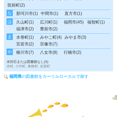
筑前町(2)
な
那珂川市(1)
中間市(1)
直方市(1)
は
久山町(1)
広川町(1)
福岡市(45)
福智町(1)
福津市(2)
豊前市(2)
ま
水巻町(1)
みやこ町(4)
みやま市(3)
宮若市(2)
宗像市(7)
や
柳川市(7)
八女市(8)
行橋市(2)
未対応または図書館なし(4):
赤村,
小竹町,
東峰村,
吉富町
福岡県
の図書館をカーリルローカルで探す