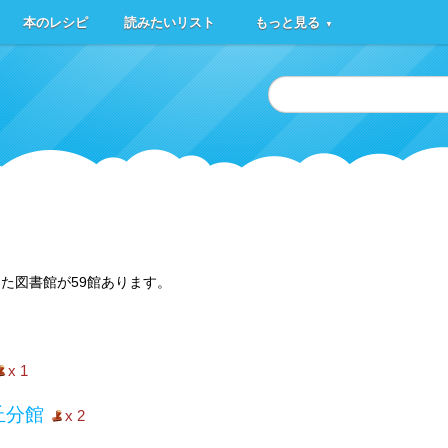
本のレシピ
読みたいリスト
もっと見る
▼
た図書館が59館あります。
x 1
丘分館
x 2