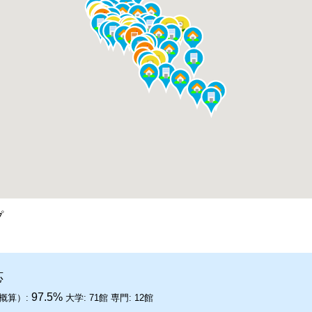
プ
応
97.5%
概算）:
大学:
71館
専門:
12館