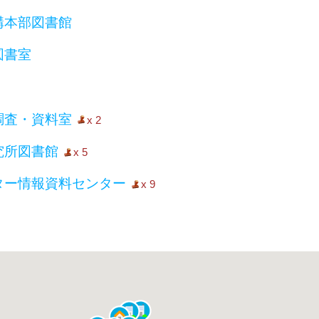
構本部図書館
図書室
調査・資料室
x 2
究所図書館
x 5
ター情報資料センター
x 9