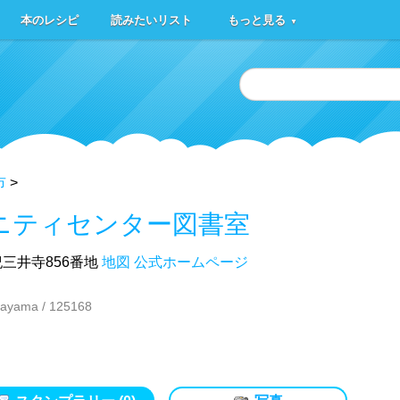
本のレシピ
読みたいリスト
もっと見る
▼
市
>
ニティセンター図書室
三井寺856番地
地図
公式ホームページ
yama / 125168