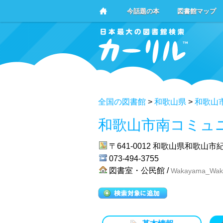
今話題の本
図書館マップ
全国の図書館
>
和歌山県
>
和歌山
和歌山市南コミュ
〒641-0012
和歌山県和歌山市紀
073-494-3755
図書室・公民館 /
Wakayama_Waka