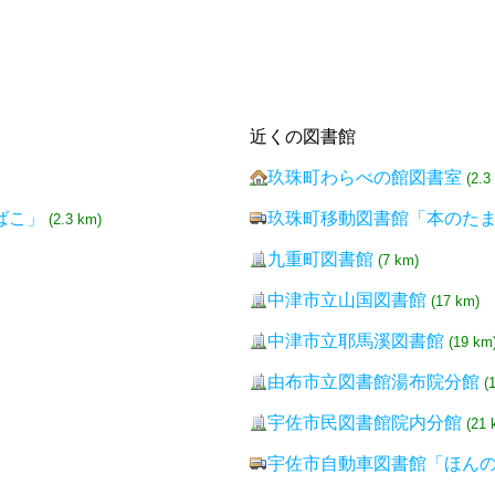
近くの図書館
玖珠町わらべの館図書室
(2.3
ばこ」
玖珠町移動図書館「本のた
(2.3 km)
九重町図書館
(7 km)
中津市立山国図書館
(17 km)
中津市立耶馬溪図書館
(19 km
由布市立図書館湯布院分館
(
宇佐市民図書館院内分館
(21 
宇佐市自動車図書館「ほん