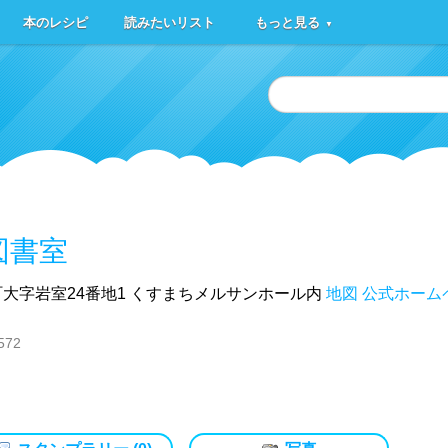
本のレシピ
読みたいリスト
もっと見る
▼
図書室
大字岩室24番地1 くすまちメルサンホール内
地図
公式ホーム
572