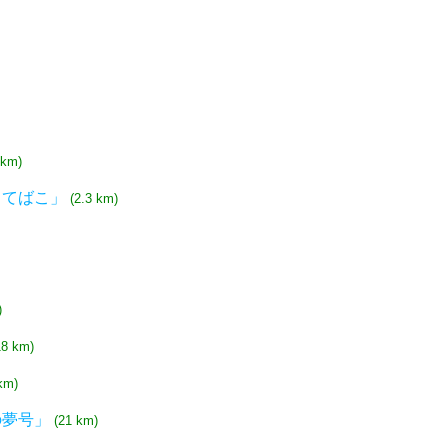
 km)
まてばこ」
(2.3 km)
)
18 km)
km)
の夢号」
(21 km)