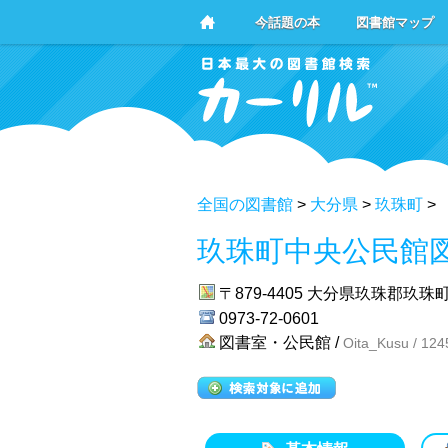
今話題の本
図書館マップ
全国の図書館
>
大分県
>
玖珠町
>
玖珠町中央公民館
〒879-4405
大分県玖珠郡玖珠町
0973-72-0601
図書室・公民館 /
Oita_Kusu / 124