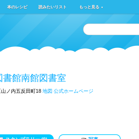
本のレシピ
読みたいリスト
もっと見る
▼
図書館南館図書室
山ノ内五反田町18
地図
公式ホームページ