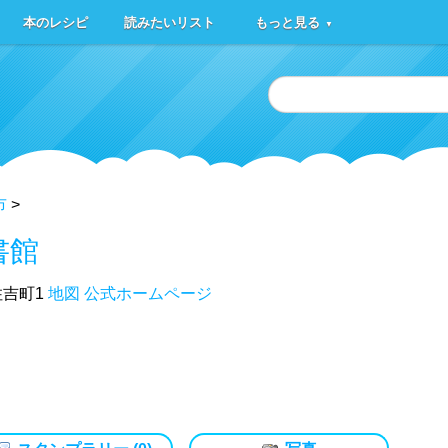
本のレシピ
読みたいリスト
もっと見る
▼
市
>
書館
吉町1
地図
公式ホームページ