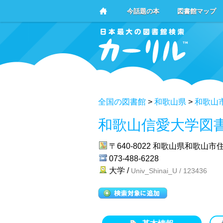
今話題の本
図書館マップ
全国の図書館
>
和歌山県
>
和歌山
和歌山信愛大学図
〒640-8022
和歌山県和歌山市住
073-488-6228
大学 /
Univ_Shinai_U / 123436