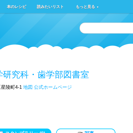
本のレシピ
読みたいリスト
もっと見る
▼
学研究科・歯学部図書室
星陵町4-1
地図
公式ホームページ