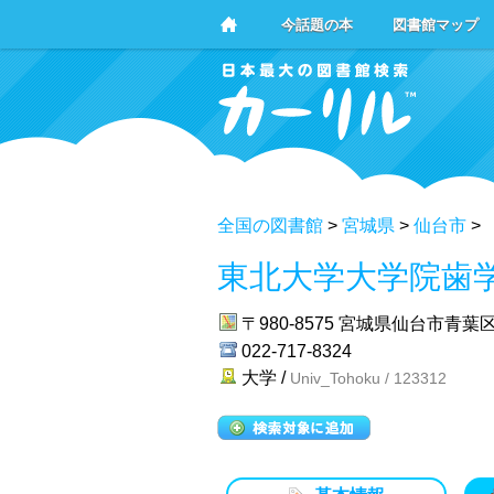
今話題の本
図書館マップ
全国の図書館
>
宮城県
>
仙台市
>
東北大学大学院歯
〒980-8575
宮城県仙台市青葉区
022-717-8324
大学 /
Univ_Tohoku / 123312