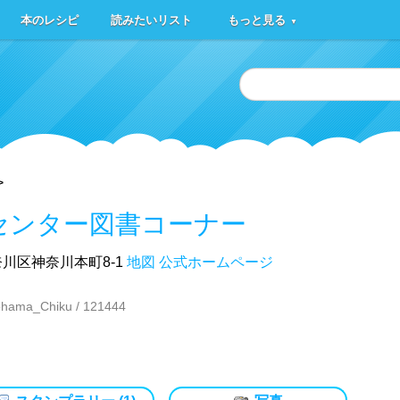
本のレシピ
読みたいリスト
もっと見る
▼
>
センター図書コーナー
川区神奈川本町8-1
地図
公式ホームページ
hama_Chiku / 121444