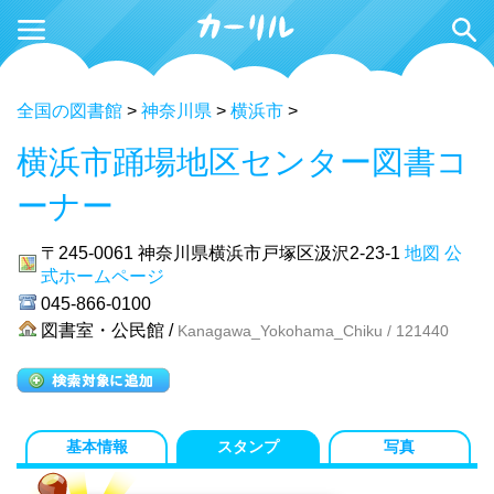
全国の図書館
>
神奈川県
>
横浜市
>
横浜市踊場地区センター図書コ
ーナー
〒245-0061
神奈川県横浜市戸塚区汲沢2-23-1
地図
公
式ホームページ
045-866-0100
図書室・公民館 /
Kanagawa_Yokohama_Chiku / 121440
基本情報
スタンプ
写真