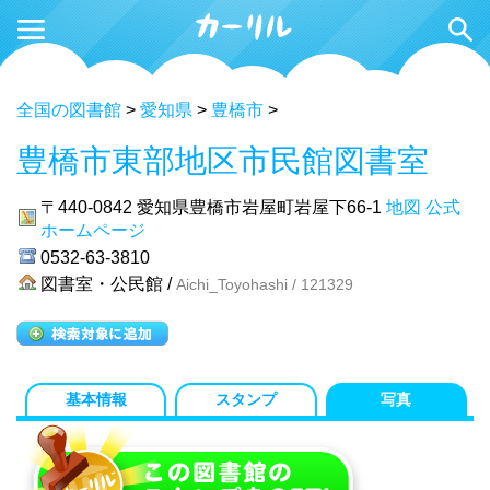
全国の図書館
>
愛知県
>
豊橋市
>
豊橋市東部地区市民館図書室
〒440-0842
愛知県豊橋市岩屋町岩屋下66-1
地図
公式
ホームページ
0532-63-3810
図書室・公民館 /
Aichi_Toyohashi / 121329
基本情報
スタンプ
写真