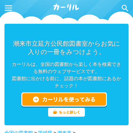
潮来市立延方公民館図書室からお気に
入りの一冊をみつけよう。
カーリルは、全国の図書館から楽しく本を検索でき
る無料のウェブサービスです。
図書館に出かける前に、話題の本が図書館にあるか
チェック！
全国の図書館
>
茨城県
>
潮来市
>