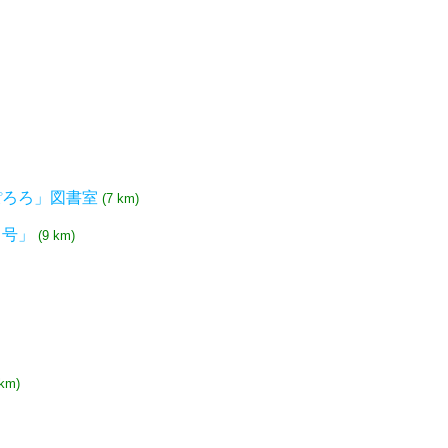
ぽろろ」図書室
(7 km)
り号」
(9 km)
 km)