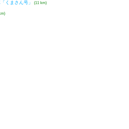
車「くまさん号」
(11 km)
km)