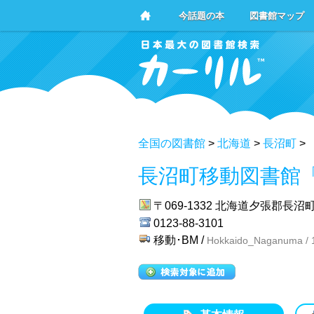
今話題の本
図書館マップ
全国の図書館
>
北海道
>
長沼町
>
長沼町移動図書館
〒069-1332
北海道夕張郡長沼町
0123-88-3101
移動･BM /
Hokkaido_Naganuma / 