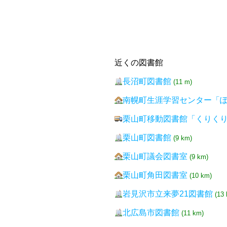
近くの図書館
長沼町図書館
(11 m)
南幌町生涯学習センター「
栗山町移動図書館「くりく
栗山町図書館
(9 km)
栗山町議会図書室
(9 km)
栗山町角田図書室
(10 km)
岩見沢市立来夢21図書館
(13
北広島市図書館
(11 km)