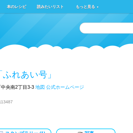
本のレシピ
読みたいリスト
もっと見る
▼
「ふれあい号」
中央南2丁目3-3
地図
公式ホームページ
113487