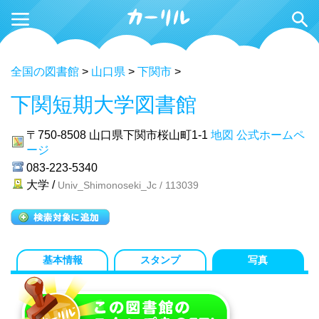
全国の図書館
>
山口県
>
下関市
>
下関短期大学図書館
〒750-8508
山口県下関市桜山町1-1
地図
公式ホームペ
ージ
083-223-5340
大学 /
Univ_Shimonoseki_Jc / 113039
基本情報
スタンプ
写真