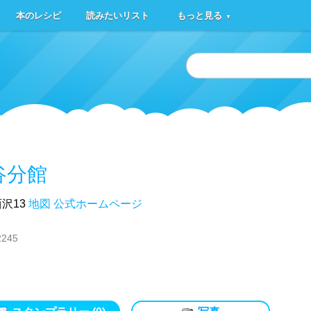
本のレシピ
読みたいリスト
もっと見る
▼
谷分館
沢13
地図
公式ホームページ
2245