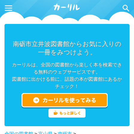
南砺市立井波図書館からお気に入りの
一冊をみつけよう。
カーリルは、全国の図書館から楽しく本を検索でき
る無料のウェブサービスです。
図書館に出かける前に、話題の本が図書館にあるか
チェック！
全国の図書館
>
富山県
>
南砺市
>