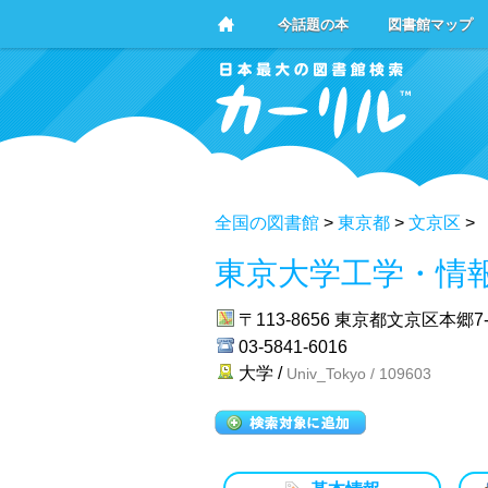
今話題の本
図書館マップ
全国の図書館
>
東京都
>
文京区
>
東京大学工学・情
〒113-8656
東京都文京区本郷7-3
03-5841-6016
大学 /
Univ_Tokyo / 109603