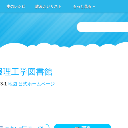
本のレシピ
読みたいリスト
もっと見る
▼
報理工学図書館
-1
地図
公式ホームページ