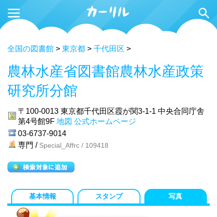
全国の図書館
>
東京都
>
千代田区
>
農林水産省図書館農林水産政策
研究所分館
〒100-0013
東京都千代田区霞が関3-1-1 中央合同庁舎
第4号館9F
地図
公式ホームページ
03-6737-9014
専門 /
Special_Affrc / 109418
基本情報
スタンプ
写真