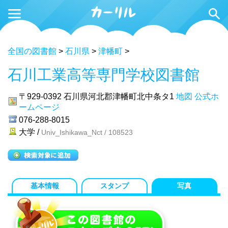
全国の図書館
>
石川県
>
津幡町
>
石川工業高等専門学校図書館
〒929-0392
石川県河北郡津幡町北中条タ1
地図
公式ホ
ームページ
076-288-8015
大学 /
Univ_Ishikawa_Nct / 108523
基本情報
スタンプ
写真