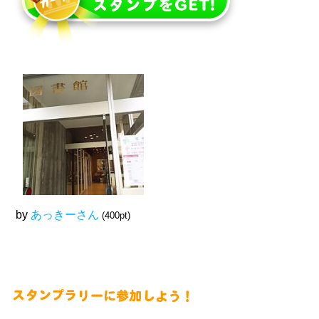
by
あっきーさん
(400pt)