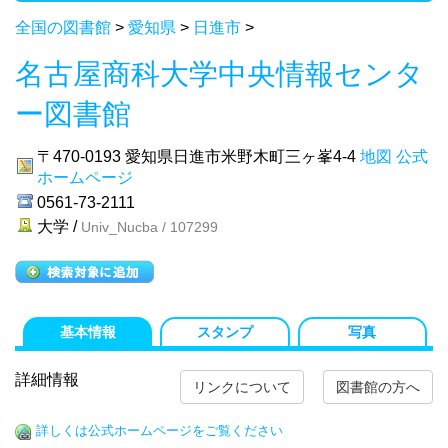
全国の図書館
>
愛知県
>
日進市
>
名古屋商科大学中央情報センタ
ー図書館
〒470-0193
愛知県日進市米野木町三ヶ峯4-4
地図
公式
ホームページ
0561-73-2111
大学 /
Univ_Nucba / 107299
基本情報
スタンプ
写真
詳細情報
リンクについて
図書館の方へ
詳しくは公式ホームページをご覧ください