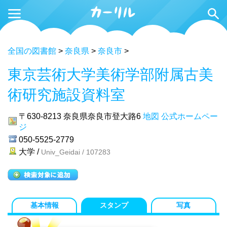
全国の図書館
>
奈良県
>
奈良市
>
東京芸術大学美術学部附属古美
術研究施設資料室
〒630-8213
奈良県奈良市登大路6
地図
公式ホームペー
ジ
050-5525-2779
大学 /
Univ_Geidai / 107283
基本情報
スタンプ
写真