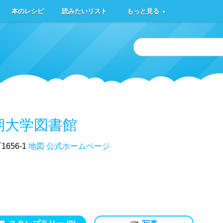
本のレシピ
読みたいリスト
もっと見る
▼
期大学図書館
656-1
地図
公式ホームページ