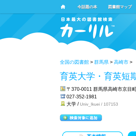
今話題の本
図書館マップ
全国の図書館
>
群馬県
>
高崎市
>
育英大学・育英短
〒370-0011
群馬県高崎市京目町1
027-352-1981
大学 /
Univ_Ikuei / 107153