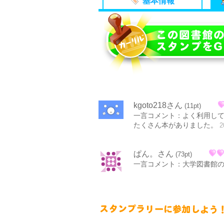
基本情報
kgoto218さん
(11pt)
一言コメント：よく利用し
たくさん本がありました。
2
ぱん。さん
(73pt)
一言コメント：大学図書館