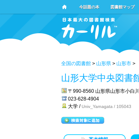
今話題の本
図書館マップ
全国の図書館
>
山形県
>
山形市
>
山形大学中央図書
〒990-8560
山形県山形市小白川町
023-628-4904
大学 /
Univ_Yamagata / 105043