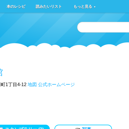
本のレシピ
読みたいリスト
もっと見る
▼
館
1丁目4-12
地図
公式ホームページ