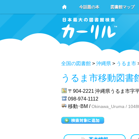
今話題の本
図書館マップ
全国の図書館
>
沖縄県
>
うるま市
うるま市移動図書
〒904-2221
沖縄県うるま市字平
098-974-1112
移動･BM /
Okinawa_Uruma / 1048