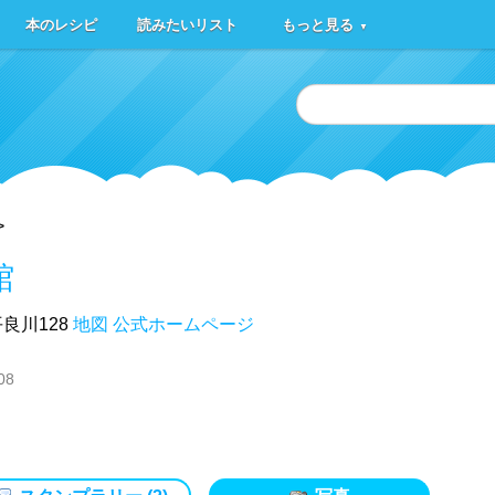
本のレシピ
読みたいリスト
もっと見る
▼
>
館
良川128
地図
公式ホームページ
08