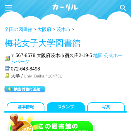
全国の図書館
>
大阪府
>
茨木市
>
梅花女子大学図書館
〒567-8578
大阪府茨木市宿久庄2-19-5
地図
公式ホー
ムページ
072-643-8498
大学 /
Univ_Baika / 104731
基本情報
スタンプ
写真