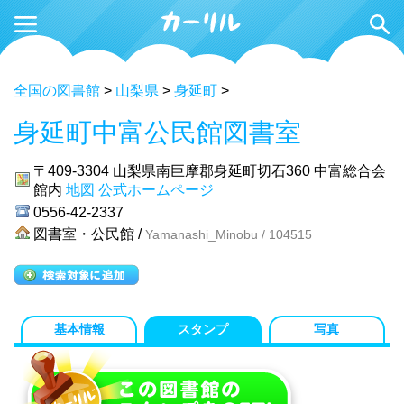
全国の図書館
>
山梨県
>
身延町
>
身延町中富公民館図書室
〒409-3304
山梨県南巨摩郡身延町切石360 中富総合会
館内
地図
公式ホームページ
0556-42-2337
図書室・公民館 /
Yamanashi_Minobu / 104515
基本情報
スタンプ
写真