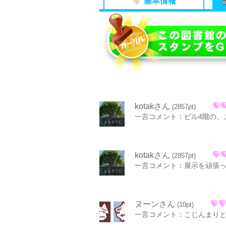
基本情報
kotakさん
(2857pt)
一言コメント：ビル4階の、
kotakさん
(2857pt)
一言コメント：展示を頑張
ヌーンさん
(10pt)
一言コメント：こじんまり