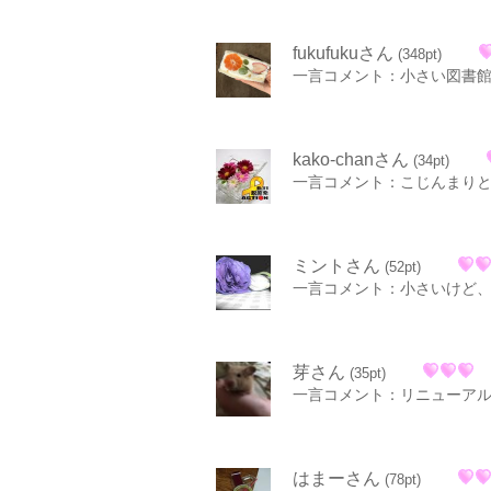
fukufukuさん
(348pt)
一言コメント：小さい図書
kako-chanさん
(34pt)
一言コメント：こじんまり
ミントさん
(52pt)
一言コメント：小さいけど
芽さん
(35pt)
一言コメント：リニューア
はまーさん
(78pt)