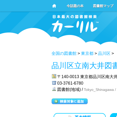
今話題の本
図書館マップ
全国の図書館
>
東京都
>
品川区
>
品川区立南大井図
〒140-0013
東京都品川区南大井3-
03-3761-6780
図書館(地域) /
Tokyo_Shinagawa /