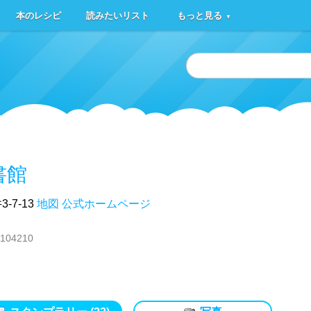
本のレシピ
読みたいリスト
もっと見る
▼
書館
7-13
地図
公式ホームページ
 104210