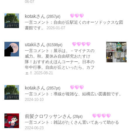
06-07
kotakさん
(2857pt)
一言コメント：自由が丘駅近くのオーソドックスな図
書館です。
2026-01-07
utakiiさん
(81598pt)
一言コメント：展示は、－マイナスの
威力。秋。夏休み自由研究おたすけ
隊！おすすめえほんコーナー。日本の
年中行事。自由が丘といったら、カフ
ェ！
2025-08-21
kotakさん
(2857pt)
一言コメント：導線が複雑な、結構広い図書館です。
2024-10-10
前髪クロワッサンさん
(28pt)
一言コメント：雑誌がたくさん置いてあって助かる
2024-06-23