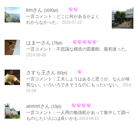
kmさん
(1690pt)
一言コメント：どこに何があるかよく
わからなかった。
2015-07-23
はまーさん
(78pt)
一言コメント：不思議な構造の図書館。最初迷った。
2014-09-06
さすら王さん
(60pt)
一言コメント：工夫しようはあると思うが、なんか味
気ない。いろいろできそうなのにもったいない。
2014-
02-09
anrinriさん
(10pt)
一言コメント：一人用の勉強机があって集中して調べ
ものしたい人には良いかも
2013-08-13