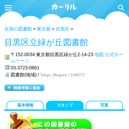
全国の図書館
>
東京都
>
目黒区
>
目黒区立緑が丘図書館
〒152-0034
東京都目黒区緑が丘2-14-23
地図
公式ホー
ムページ
03-3723-0661
図書館(地域) /
Tokyo_Meguro / 104073
基本情報
スタンプ
写真