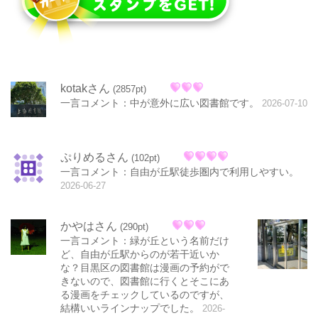
kotakさん
(2857pt)
一言コメント：中が意外に広い図書館です。
2026-07-10
ぷりめるさん
(102pt)
一言コメント：自由が丘駅徒歩圏内で利用しやすい。
2026-06-27
かやはさん
(290pt)
一言コメント：緑が丘という名前だけ
ど、自由が丘駅からのが若干近いか
な？目黒区の図書館は漫画の予約がで
きないので、図書館に行くとそこにあ
る漫画をチェックしているのですが、
結構いいラインナップでした。
2026-