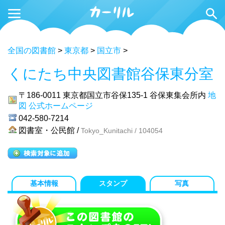
全国の図書館
>
東京都
>
国立市
>
くにたち中央図書館谷保東分室
〒186-0011
東京都国立市谷保135-1 谷保東集会所内
地
図
公式ホームページ
042-580-7214
図書室・公民館 /
Tokyo_Kunitachi / 104054
基本情報
スタンプ
写真