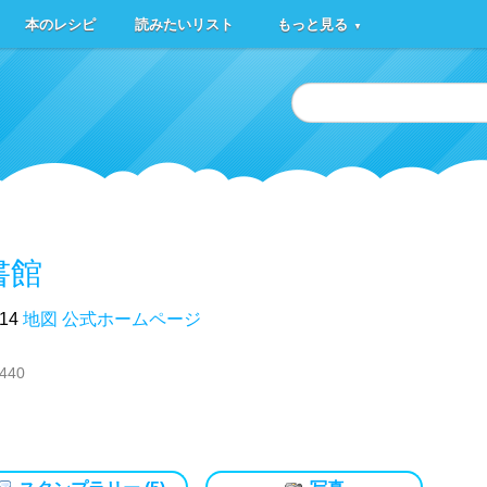
本のレシピ
読みたいリスト
もっと見る
▼
書館
14
地図
公式ホームページ
3440