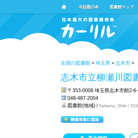
今話題の本
図書館マップ
全国の図書館
>
埼玉県
>
志木市
>
志木市立柳瀬川図
〒353-0006
埼玉県志木市館2-6-
048-487-2004
図書館(地域) /
Saitama_Shiki / 10