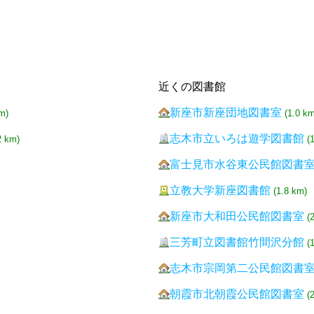
近くの図書館
新座市新座団地図書室
m)
(1.0 km
志木市立いろは遊学図書館
2 km)
(
富士見市水谷東公民館図書
立教大学新座図書館
(1.8 km)
新座市大和田公民館図書室
(
三芳町立図書館竹間沢分館
(
志木市宗岡第二公民館図書
朝霞市北朝霞公民館図書室
(