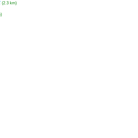
館
(2.3 km)
)