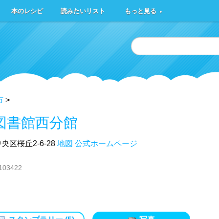
本のレシピ
読みたいリスト
もっと見る
▼
市
>
図書館西分館
区桜丘2-6-28
地図
公式ホームページ
 103422