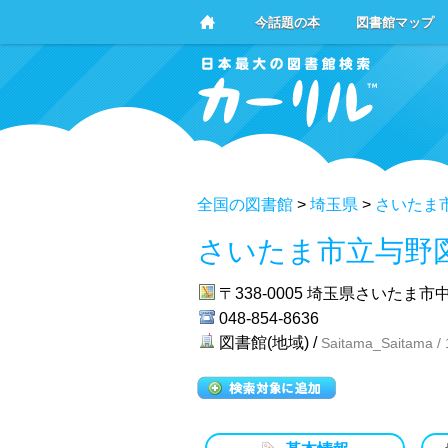
今話題の本
図書館マップ
全国の図書館
>
埼玉県
>
さいたま
さいたま市立与野
〒338-0005
埼玉県さいたま市中央
048-854-8636
図書館(地域) /
Saitama_Saitama /