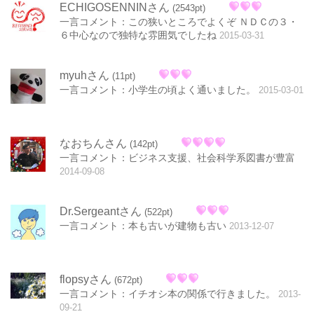
ECHIGOSENNINさん
(2543pt)
一言コメント：この狭いところでよくぞ ＮＤＣの３・
６中心なので独特な雰囲気でしたね
2015-03-31
myuhさん
(11pt)
一言コメント：小学生の頃よく通いました。
2015-03-01
なおちんさん
(142pt)
一言コメント：ビジネス支援、社会科学系図書が豊富
2014-09-08
Dr.Sergeantさん
(522pt)
一言コメント：本も古いが建物も古い
2013-12-07
flopsyさん
(672pt)
一言コメント：イチオシ本の関係で行きました。
2013-
09-21