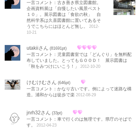
一言コメント：古き善き県立図書館。
企画資料展は「自慢したい風景ベスト
１０」。展示図書は「食欲の秋」 自
然科学系は久喜図書館に置いてあるそ
うでこちらにはほとんど無し。
2012-
10-21
utakiiさん
(81691pt)
一言コメント：児童図書室では「どんぐり」を無料配
布していました。とってもＧＯＯＤ！ 展示図書は
「秋をみつけにいこう！」
2012-10-20
けむけむさん
(646pt)
一言コメント：かなり古いです。例によって迷路な構
造。浦和からは徒歩で楽
2012-08-29
jnrh32さん
(33pt)
一言コメント：車で行くのは無理です。県庁のそばで
す。
2012-04-23