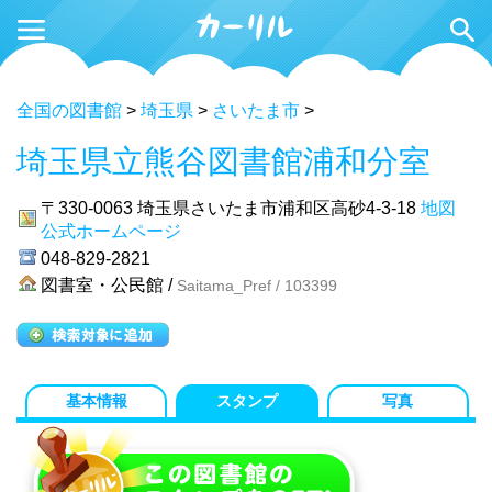
全国の図書館
>
埼玉県
>
さいたま市
>
埼玉県立熊谷図書館浦和分室
〒330-0063
埼玉県さいたま市浦和区高砂4-3-18
地図
公式ホームページ
048-829-2821
図書室・公民館 /
Saitama_Pref / 103399
基本情報
スタンプ
写真