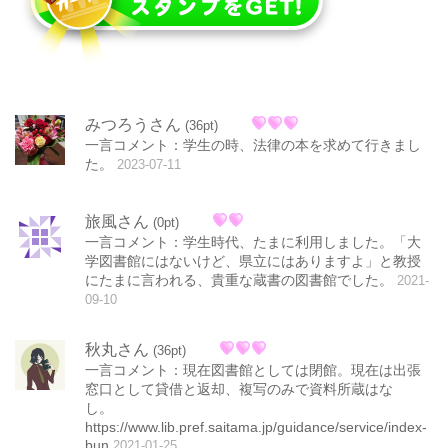
みつろうさん
(36pt)
一言コメント：学生の時、法律の本を求めて行きまし
た。
2023-07-11
旅風さん
(0pt)
一言コメント：学生時代、たまに利用しました。「大
学図書館にはないけど、県立にはありますよ」と教授
にたまに言われる、貴重な蔵書の図書館でした。
2021-
09-10
秋丸さん
(36pt)
一言コメント：現在図書館としては閉館。現在は出張
窓口として貸借と返却、複写のみで資料所蔵はな
し。
https://www.lib.pref.saitama.jp/guidance/service/index-
bun
2021-01-25