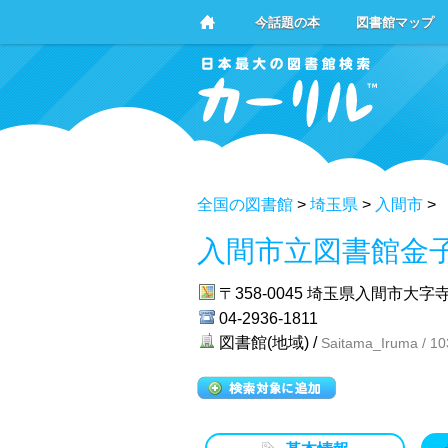
今話題の本
図書館マップ
全国の図書館
>
埼玉県
>
入間市
>
入間市立図書館金
〒358-0045
埼玉県入間市大字寺竹
04-2936-1811
図書館(地域) /
Saitama_Iruma / 1