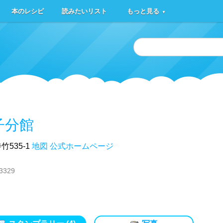
本のレシピ
読みたいリスト
もっと見る
▼
子分館
535-1
地図
公式ホームページ
03329