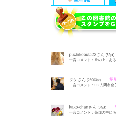
基本情報
puchikobuta22さん
(32pt)
一言コメント：丘の上にあ
タケさん
(28003pt)
一言コメント：03.入間市金
kako-chanさん
(34pt)
一言コメント：茶畑の中に