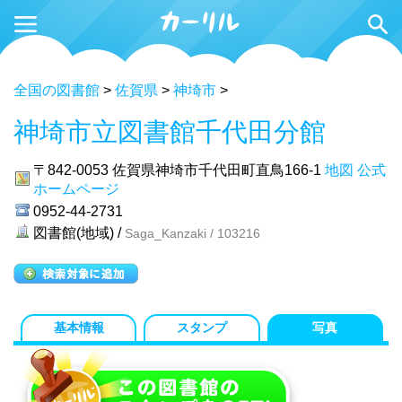
全国の図書館
>
佐賀県
>
神埼市
>
神埼市立図書館千代田分館
〒842-0053
佐賀県神埼市千代田町直鳥166-1
地図
公式
ホームページ
0952-44-2731
図書館(地域) /
Saga_Kanzaki / 103216
基本情報
スタンプ
写真