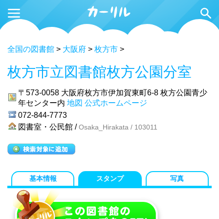
全国の図書館
>
大阪府
>
枚方市
>
枚方市立図書館枚方公園分室
〒573-0058
大阪府枚方市伊加賀東町6-8 枚方公園青少
年センター内
地図
公式ホームページ
072-844-7773
図書室・公民館 /
Osaka_Hirakata / 103011
基本情報
スタンプ
写真